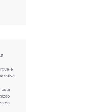
AS
orque é
perativa
 está
razão
ra da