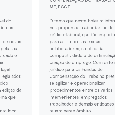
COMPENSAÇÃO DO TRABALHO 
ME, FGCT
vel do
O tema que neste boletim infor
ido nos
nos propomos a abordar incide 
jurídico-laboral, que tão import
o de novas
para as empresas e seus
 pela sua
colaboradores, na ótica da
ercado e
competitividade e de estimulaç
ma
criação de emprego. Com este
legal
jurídico para os Fundos de
legislador,
Compensação do Trabalho pre
dico
se agilizar e operacionalizar
a edição da
procedimentos entre os vários
loma que
intervenientes: empregador,
trabalhador e demais entidades
to local.
atuam neste âmbito.