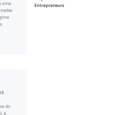
a uma
Entrepreneurs
ntadas
egime
s.
AS
ea do
, à