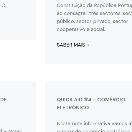
IC.
Constituição da República Port
ao consagrar três sectores: sec
público, sector privado, sector
cooperativo e social.
SABER MAIS >
 DE
QUICK AID #4 – COMÉRCIO
ELETRÓNICO
Nesta nota informativa vamos 
id – Notas
o tema do comércio eletrónico