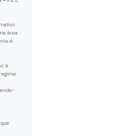
– FCT,
mativo
na área
ante é
ão à
 regime
tende-
 que