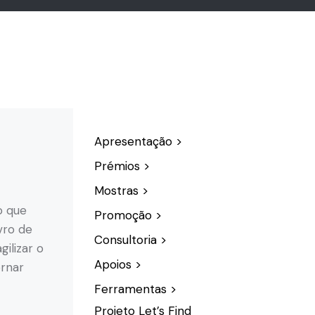
Apresentação >
Prémios >
Mostras >
o que
Promoção >
vro de
Consultoria >
ilizar o
Apoios >
ornar
Ferramentas >
Projeto Let’s Find