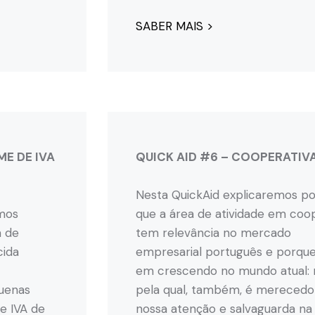
SABER MAIS >
ME DE IVA
QUICK AID #6 – COOPERATIV
Nesta QuickAid explicaremos p
amos
que a área de atividade em coo
 de
tem relevância no mercado
cida
empresarial português e porque
em crescendo no mundo atual: 
quenas
pela qual, também, é merecedo
e IVA de
nossa atenção e salvaguarda na