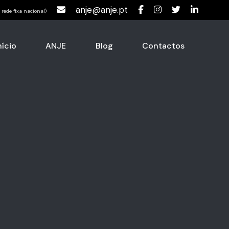
anje@anje.pt
rede fixa nacional)
nício
ANJE
Blog
Contactos