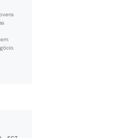
e
jovens
as
o em
gócio.