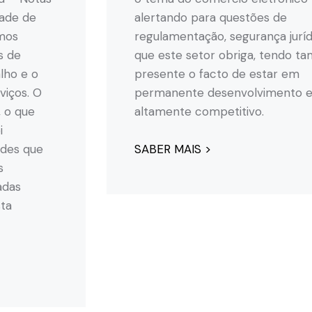
dade de
alertando para questões de
mos
regulamentação, segurança juríd
s de
que este setor obriga, tendo 
lho e o
presente o facto de estar em
viços. O
permanente desenvolvimento e
, o que
altamente competitivo.
i
SABER MAIS >
ades que
s
adas
ta