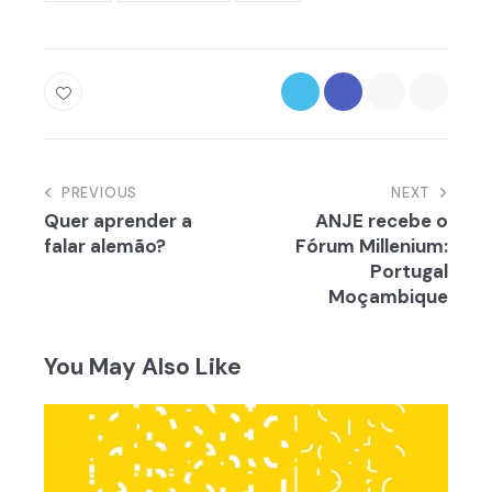
Navegação
PREVIOUS
NEXT
Quer aprender a
ANJE recebe o
de
falar alemão?
Fórum Millenium:
artigos
Portugal
Moçambique
You May Also Like