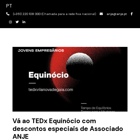
PT
(+351) 220 108 000
(Chamada para a rede fixa nacional)
anje@anje.pt
Vá ao TEDx Equinócio com
descontos especiais de Associado
ANJE