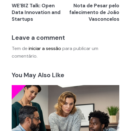
WE’BIZ Talk: Open
Nota de Pesar pelo
de
Data Innovation and
falecimento de João
artigos
Startups
Vasconcelos
Leave a comment
Tem de
iniciar a sessão
para publicar um
comentário.
You May Also Like