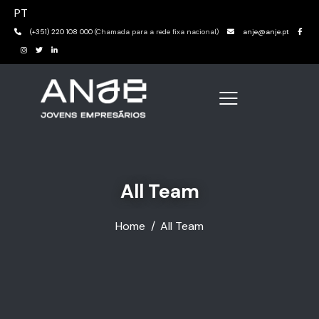
PT
(+351) 220 108 000
(Chamada para a rede fixa nacional)
anje@anje.pt
All Team
Home
All Team