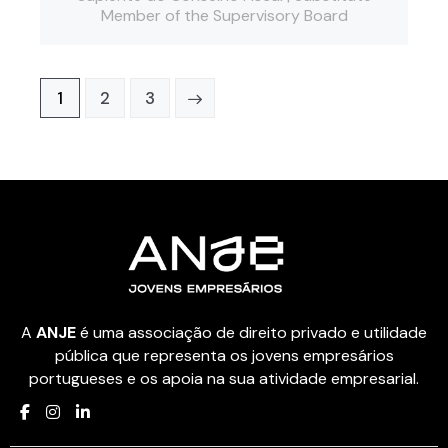
Member of the Supervisory Board
Paginação
Page
1
>
Page
2
Page
3
dos
conteúdos
A
ANJE
é uma associação de direito privado e utilidade
pública que representa os jovens empresários
portugueses e os apoia na sua atividade empresarial.