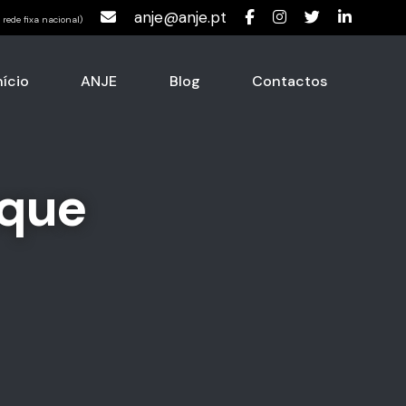
anje@anje.pt
rede fixa nacional)
nício
ANJE
Blog
Contactos
aque