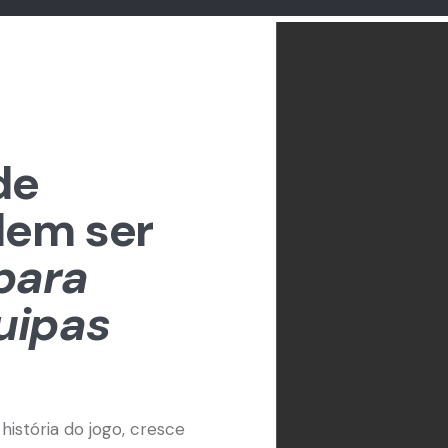
de
dem ser
 para
uipas
istória do jogo, cresce