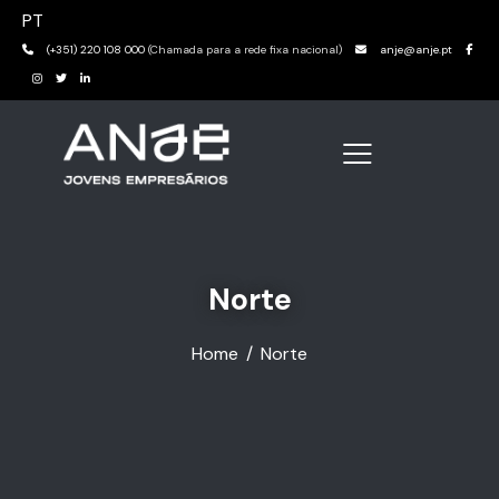
PT
(+351) 220 108 000
(Chamada para a rede fixa nacional)
anje@anje.pt
Norte
Home
Norte