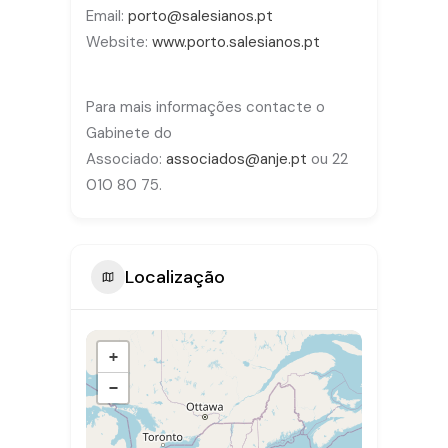
Email:
porto@salesianos.pt
Website:
www.porto.salesianos.pt
Para mais informações contacte o
Gabinete do
Associado:
associados@anje.pt
ou 22
010 80 75.
Localização
+
−