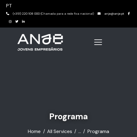
PT
(+351) 220 108 000
(Chamada para a rede fixa nacional)
anje@anje.pt
Programa
Home
All Services
...
Programa