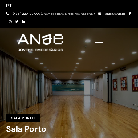
PT
(+351) 220 108 000
(Chamada para a rede fixa nacional)
anje@anje.pt
SALA PORTO
Sala Porto