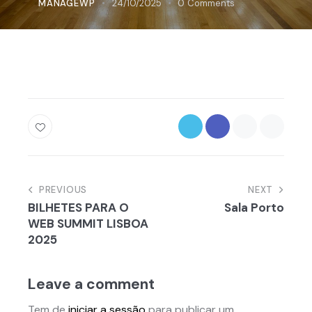
MANAGEWP
24/10/2025
0
Comments
Navegação
PREVIOUS
NEXT
BILHETES PARA O
Sala Porto
de
WEB SUMMIT LISBOA
artigos
2025
Leave a comment
Tem de
iniciar a sessão
para publicar um