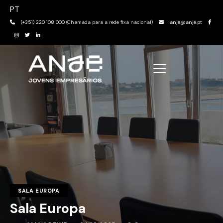
PT
(+351) 220 108 000
(Chamada para a rede fixa nacional)
anje@anje.pt
SALA EUROPA
Sala Europa