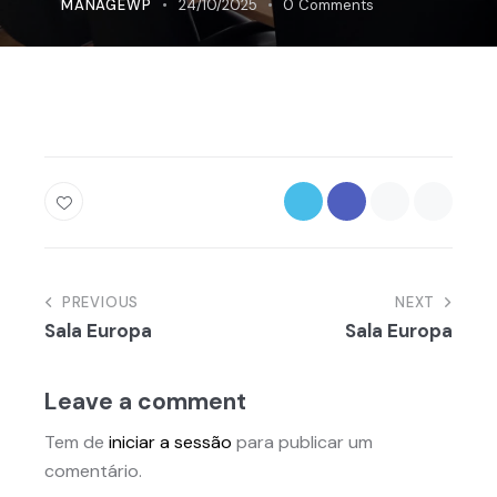
MANAGEWP
24/10/2025
0
Comments
Navegação
PREVIOUS
NEXT
Sala Europa
Sala Europa
de
artigos
Leave a comment
Tem de
iniciar a sessão
para publicar um
comentário.