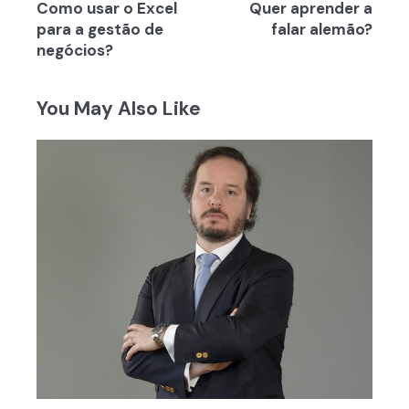
Como usar o Excel
Quer aprender a
de
para a gestão de
falar alemão?
artigos
negócios?
You May Also Like