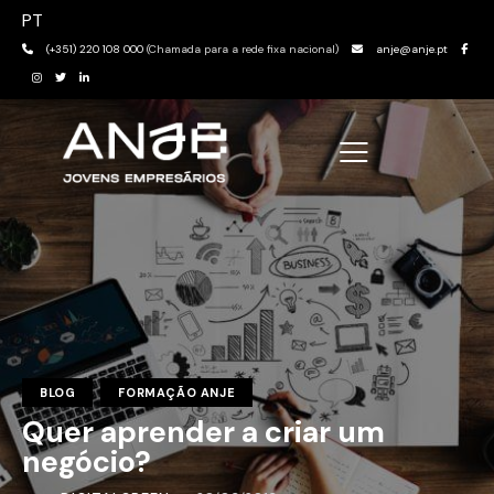
PT
(+351) 220 108 000
(Chamada para a rede fixa nacional)
anje@anje.pt
BLOG
FORMAÇÃO ANJE
Quer aprender a criar um
negócio?