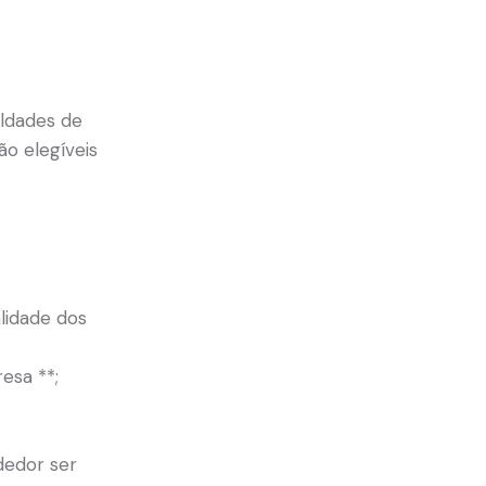
uldades de
o elegíveis
lidade dos
esa **;
dedor ser