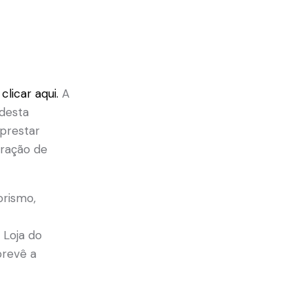
e
clicar aqui.
A
desta
 prestar
oração de
rismo,
 Loja do
revê a