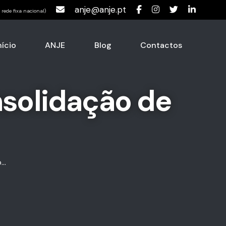
anje@anje.pt
rede fixa nacional)
nício
ANJE
Blog
Contactos
nsolidação de
..