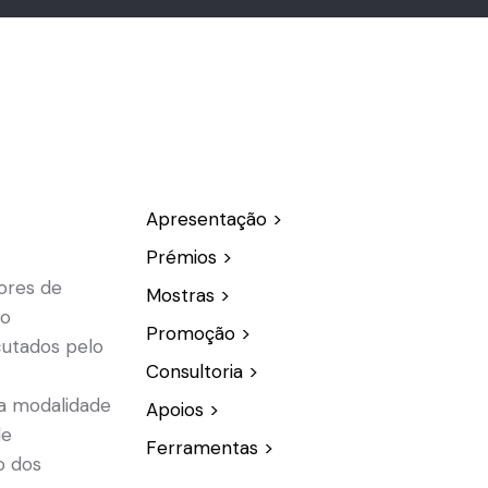
Apresentação >
Prémios >
ores de
Mostras >
io
Promoção >
utados pelo
Consultoria >
ta modalidade
Apoios >
de
Ferramentas >
o dos