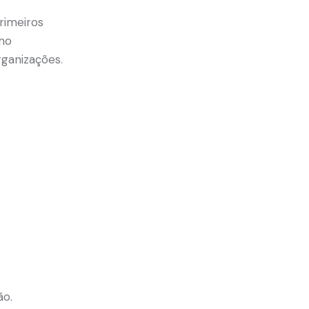
rimeiros
mo
rganizações.
ão.