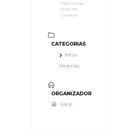
Pedro Nunes,
3030-199
Coimbra.
CATEGORIAS
Mesa
Redonda
ORGANIZADOR
ANJE