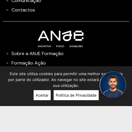
Comunicação
Contactos
Sobre a ANJE Formação
Formação Ação
Formação Não Financiada
Este site utiliza cookies para permitir uma melhor experiência
por parte do utilizador. Ao navegar no site estará a consentir a
Formação Financiada
sua utilização.
Academia de Liderança
Aceitar
Política de Privacidade