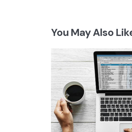
de
artigos
You May Also Lik