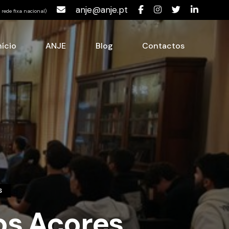
anje@anje.pt
rede fixa nacional)
nício
ANJE
Blog
Contactos
S
os Açores