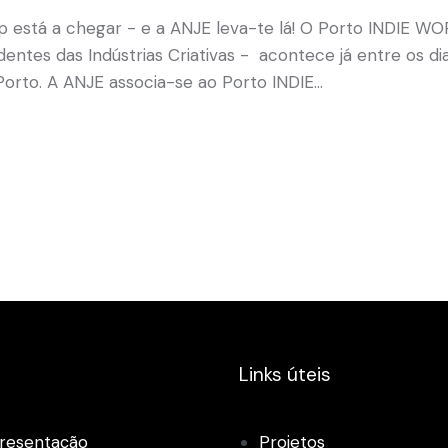
está a chegar - e a ANJE leva-te lá! O Porto INDIE 
ntes das Indústrias Criativas - acontece já entre os dia
Porto. A ANJE associa-se ao Porto INDIE…
Links úteis
resentação
Projetos