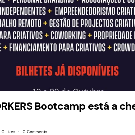
ORKERS Bootcamp está a che
0
Likes
0
Comments