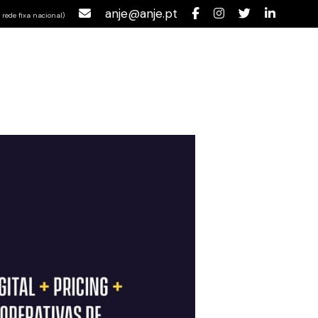
anje@anje.pt
rede fixa nacional)
nício
ANJE
Blog
Contactos