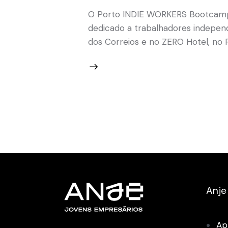
O Porto INDIE WORKERS Bootcamp 
dedicado a trabalhadores independe
dos Correios e no ZERO Hotel, no 
Anje
Ap