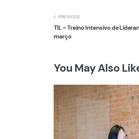
Navegação
PREVIOUS
TIL – Treino Intensivo de Lideran
de
março
artigos
You May Also Lik