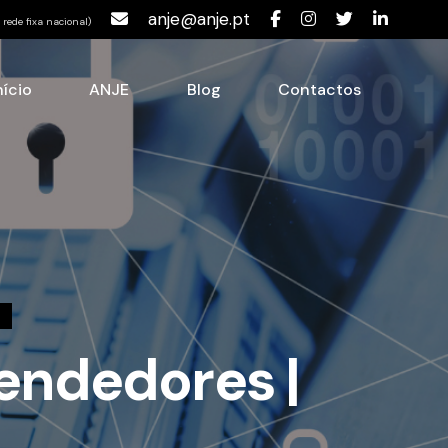
anje@anje.pt
rede fixa nacional)
nício
ANJE
Blog
Contactos
endedores |