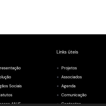
Links úteis
resentação
Projetos
olução
Associados
gãos Sociais
Agenda
tatutos
Comunicação
paços ANJE
Contactos