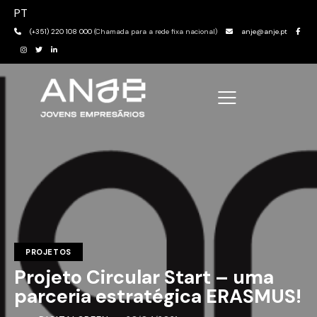
PT
(+351) 220 108 000
(Chamada para a rede fixa nacional)
anje@anje.pt
PROJETOS
Projeto Circular Start – uma
parceria estratégica ERASMUS!