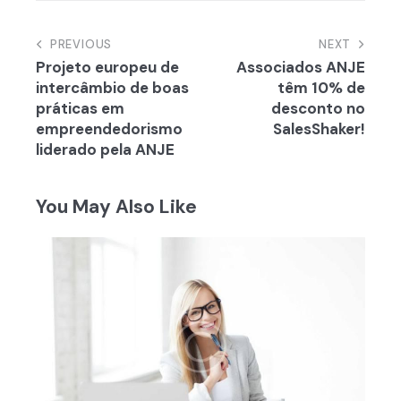
Navegação
PREVIOUS
NEXT
Projeto europeu de
Associados ANJE
de
intercâmbio de boas
têm 10% de
artigos
práticas em
desconto no
empreendedorismo
SalesShaker!
liderado pela ANJE
You May Also Like