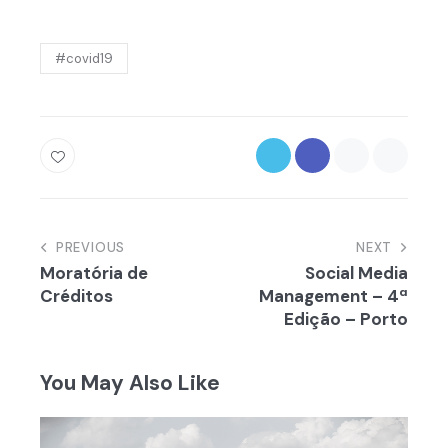
#covid19
Navegação
PREVIOUS
NEXT
Moratória de
Social Media
de
Créditos
Management – 4ª
artigos
Edição – Porto
You May Also Like