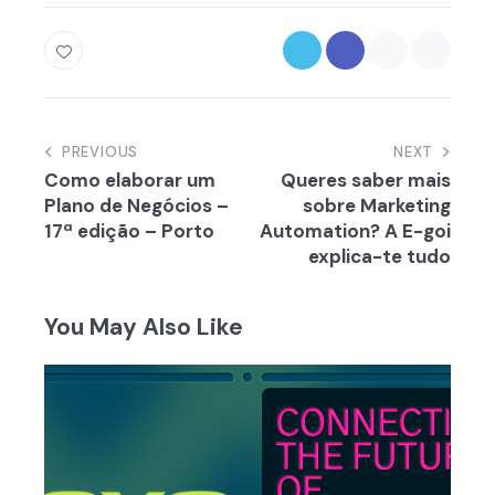
Navegação
PREVIOUS
NEXT
Como elaborar um
Queres saber mais
de
Plano de Negócios –
sobre Marketing
artigos
17ª edição – Porto
Automation? A E-goi
explica-te tudo
You May Also Like