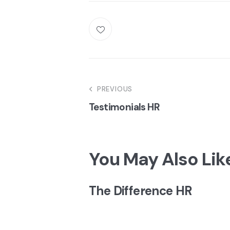
Navegação
PREVIOUS
Testimonials HR
de
artigos
You May Also Lik
The Difference HR