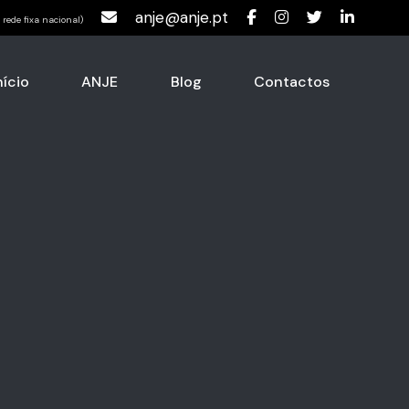
anje@anje.pt
rede fixa nacional)
nício
ANJE
Blog
Contactos