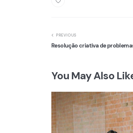
Navegação
PREVIOUS
Resolução criativa de problema
de
artigos
You May Also Lik