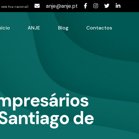
anje@anje.pt
rede fixa nacional)
nício
ANJE
Blog
Contactos
mpresários
.Santiago de