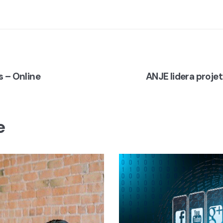
s – Online
ANJE lidera proje
e