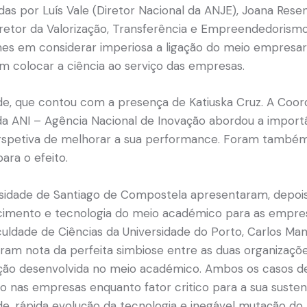
as por Luís Vale (Diretor Nacional da ANJE), Joana Rese
Diretor da Valorização, Transferência e Empreendedorism
es em considerar imperiosa a ligação do meio empresa
m colocar a ciência ao serviço das empresas.
rde, que contou com a presença de Katiuska Cruz. A Coo
ANI – Agência Nacional de Inovação abordou a importân
erspetiva de melhorar a sua performance. Foram també
para o efeito.
rsidade de Santiago de Compostela apresentaram, depois
cimento e tecnologia do meio académico para as empresa
uldade de Ciências da Universidade do Porto, Carlos Manu
eram nota da perfeita simbiose entre as duas organizaç
igação desenvolvida no meio académico. Ambos os casos 
o nas empresas enquanto fator critico para a sua susten
ade, rápida evolução da tecnologia e inegável mutação d