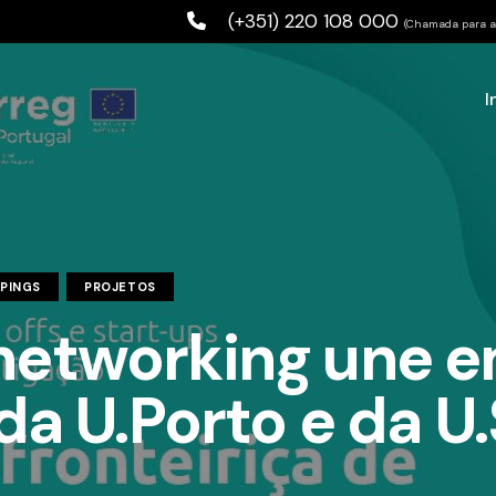
(+351) 220 108 000
(Chamada para a 
I
PPINGS
PROJETOS
networking une e
 da U.Porto e da U