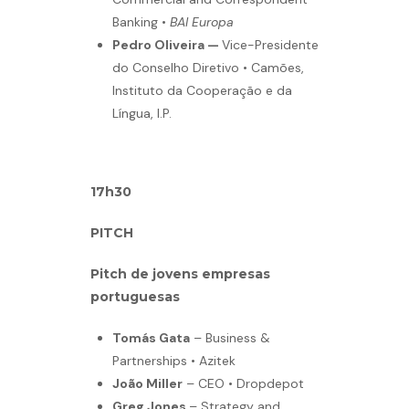
Banking •
BAI Europa
Pedro Oliveira —
Vice-Presidente
do Conselho Diretivo • Camões,
Instituto da Cooperação e da
Língua, I.P.
17h30
PITCH
Pitch de jovens empresas
portuguesas
Tomás Gata
– Business &
Partnerships • Azitek
João Miller
– CEO • Dropdepot
Greg Jones
– Strategy and