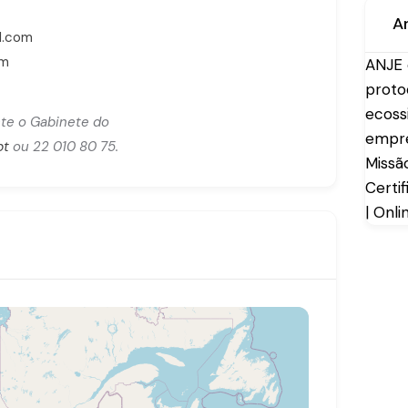
A
l.com
om
ANJE 
proto
ecoss
te o Gabinete do
empr
pt
ou 22 010 80 75.
Missã
Certi
| Onl