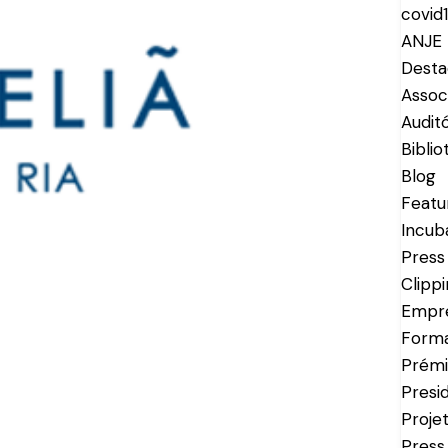
covid
ANJE 
Dest
Assoc
Auditó
Bibli
Blog
Featu
Incub
Press
Clipp
Empr
Form
Prémi
Presi
Proje
Press