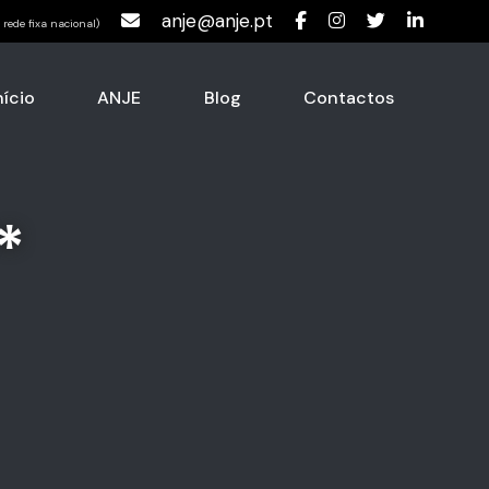
anje@anje.pt
rede fixa nacional)
nício
ANJE
Blog
Contactos
*