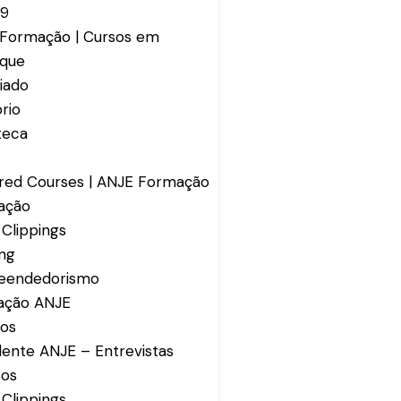
19
Formação | Cursos em
aque
iado
rio
oteca
red Courses | ANJE Formação
ação
 Clippings
ing
eendedorismo
ação ANJE
os
dente ANJE – Entrevistas
tos
 Clippings