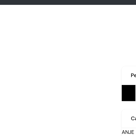
P
Pesqu
por:
C
ANJE