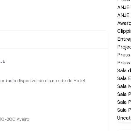
ANJE 
ANJE 
Awar
Clipp
Entre
Proje
Pres
JE
Pres
Sala 
Sala 
 tarifa disponível do dia no site do Hotel
Sala 
Sala 
Sala P
Sala P
Uncat
810-200 Aveiro