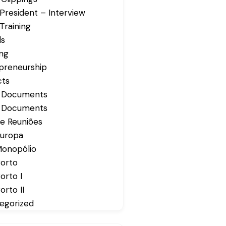
President – Interview
Training
ds
ing
preneurship
cts
s Documents
s Documents
de Reuniões
Europa
Monopólio
Porto
orto I
orto II
egorized