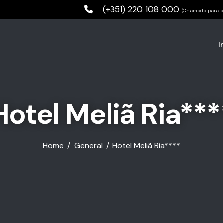
(+351) 220 108 000
(Chamada para a 
I
Hotel Meliã Ria***
Home
General
Hotel Meliã Ria****