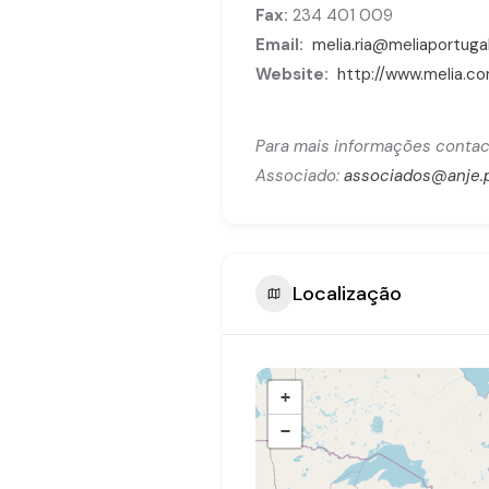
Fax:
234 401 009
Email:
melia.ria@meliaportuga
Website:
http://www.melia.c
Para mais informações contac
Associado:
associados@anje.
Localização
+
−