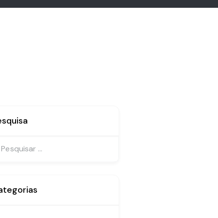
esquisa
isar
ategorias