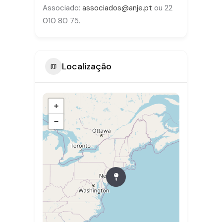
Associado:
associados@anje.pt
ou 22
010 80 75.
Localização
+
−