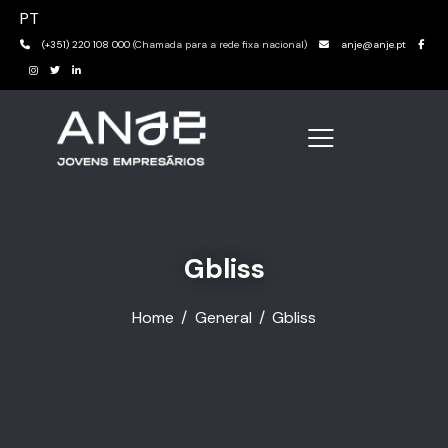
PT
(+351) 220 108 000
(Chamada para a rede fixa nacional)
anje@anje.pt
Gbliss
Home
General
Gbliss