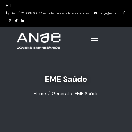
PT
(+351) 220 108 000
(Chamada para a rede fixa nacional)
anje@anje.pt
EME Saúde
Home
General
EME Saúde