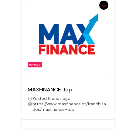
POPULAR
PO
MAXFINANCE Top
Re
Posted 6 anos ago
https://www.maxfinance.pt/franchisa
dos/maxfinance-top