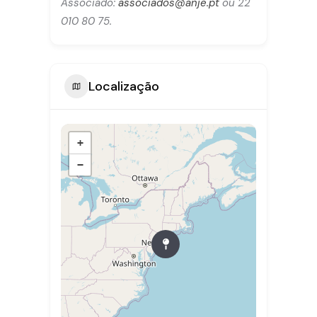
Associado:
associados@anje.pt
ou 22
010 80 75.
Localização
+
−