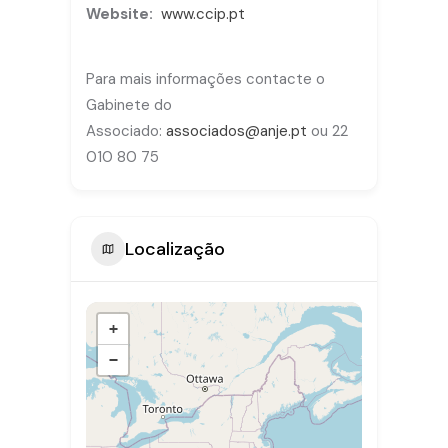
Website:
www.ccip.pt
Para mais informações contacte o
Gabinete do
Associado:
associados@anje.pt
ou 22
010 80 75
Localização
+
−