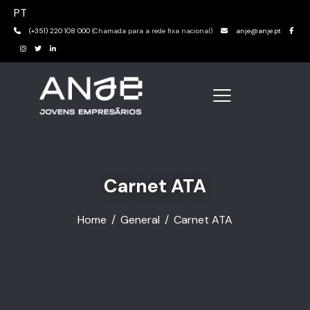
PT
(+351) 220 108 000
(Chamada para a rede fixa nacional)
anje@anje.pt
Carnet ATA
Home
General
Carnet ATA