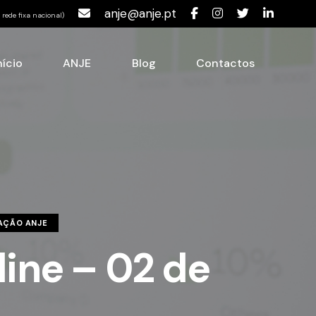
anje@anje.pt
rede fixa nacional)
nício
ANJE
Blog
Contactos
AÇÃO ANJE
ine – 02 de