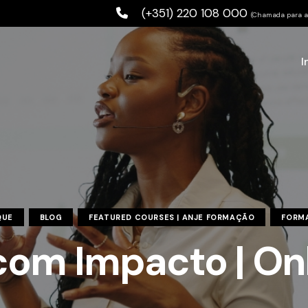
(+351) 220 108 000
(Chamada para a 
I
QUE
BLOG
FEATURED COURSES | ANJE FORMAÇÃO
FORM
om Impacto | Onl