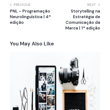
Navegação
PREVIOUS
NEXT
PNL – Programação
Storytelling na
de
Neurolinguística | 4ª
Estratégia de
artigos
edição
Comunicação da
Marca | 1ª edição
You May Also Like