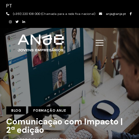
PT
(+351) 220 108 000
(Chamada para a rede fixa nacional)
anje@anje.pt
BLOG
FORMAÇÃO ANJE
Comunicação com Impacto |
2ª edição