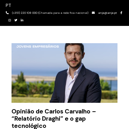
PT
(+351) 220 108 000
(Chamada para a rede fixa nacional)
anje@anje.pt
Opinião de Carlos Carvalho –
“Relatório Draghi” e o gap
tecnológico