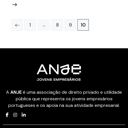
Paginação
…
Page
1
Page
8
Page
9
Page
10
dos
conteúdos
A
ANJE
é uma associação de direito privado e utilidade
pública que representa os jovens empresários
portugueses e os apoia na sua atividade empresarial.