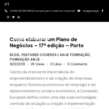
PT
(+351) 220 108 000
(Chamada para a rede fixa nacional)
anje@anje.pt
Como elaborar um Plano de
Negócios – 17ª edição – Porto
BLOG
,
FEATURED COURSES | ANJE FORMAÇÃO
,
FORMAÇÃO ANJE
16/12/2019
2K
Views
0
Likes
0
Comments
Ciente da crescente importância do
empreendedorismo e da criação de empresas
enquanto fatores promotores do emprego e do
desenvolvimento social e económico, a Comissão
Europeia definiu como uma das suas estratégias
centrais de atuação a criação e implementação