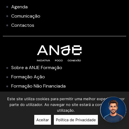
Agenda
Comunicação
Contactos
Sobre a ANJE Formação
Formação Ação
Formação Não Financiada
Formação Financiada
Este site utiliza cookies para permitir uma melhor experiência por
Academia de Liderança
parte do utilizador. Ao navegar no site estará a consentir a sua
utilização.
Aceitar
Política de Privacidade