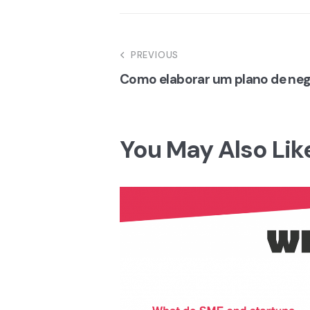
Navegação
PREVIOUS
Como elaborar um plano de negó
de
artigos
You May Also Lik