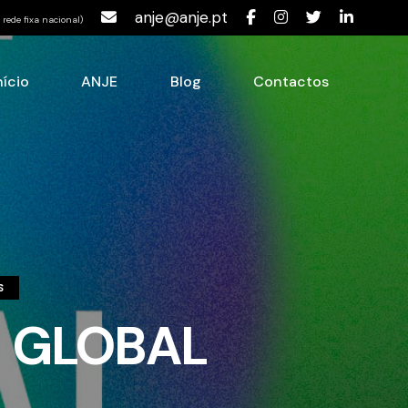
anje@anje.pt
rede fixa nacional)
nício
ANJE
Blog
Contactos
S
 GLOBAL