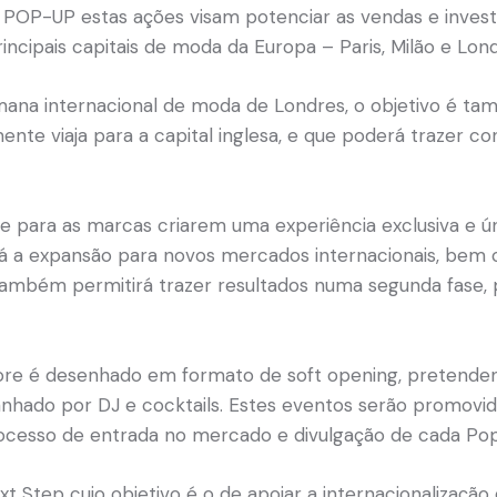
-UP estas ações visam potenciar as vendas e investi
ncipais capitais de moda da Europa – Paris, Milão e Lond
semana internacional de moda de Londres, o objetivo é t
ente viaja para a capital inglesa, e que poderá trazer 
 para as marcas criarem uma experiência exclusiva e ún
irá a expansão para novos mercados internacionais, bem 
 também permitirá trazer resultados numa segunda fase,
ore é desenhado em formato de soft opening, pretende
hado por DJ e cocktails. Estes eventos serão promovi
ocesso de entrada no mercado e divulgação de cada Po
t Step cujo objetivo é o de apoiar a internacionalização